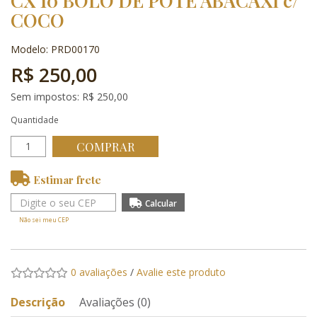
CX 10 BOLO DE POTE ABACAXI c/
COCO
Modelo: PRD00170
R$ 250,00
Sem impostos: R$ 250,00
Quantidade
COMPRAR
Estimar frete
Não sei meu CEP
0 avaliações
/
Avalie este produto
Descrição
Avaliações (0)