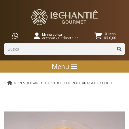
0 Itens
Minha conta
Acessar
/
Cadastre-se
R$ 0,00
Menu
PESQUISAR
CX 10 BOLO DE POTE ABACAXI C/ COCO