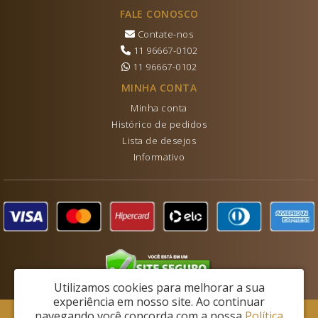
FALE CONOSCO
Contate-nos
11 96667-0102
11 96667-0102
MINHA CONTA
Minha conta
Histórico de pedidos
Lista de desejos
Informativo
Utilizamos cookies para melhorar a sua
experiência em nosso site.
Ao continuar
navegando você concorda com a nossa
Política
Lechantie Ltda - CNPJ: 28.453.807/0001-07