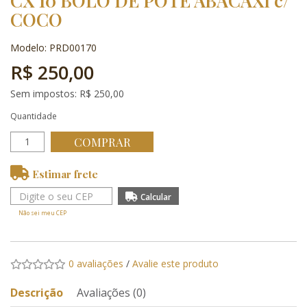
CX 10 BOLO DE POTE ABACAXI c/
COCO
Modelo: PRD00170
R$ 250,00
Sem impostos: R$ 250,00
Quantidade
COMPRAR
Estimar frete
Não sei meu CEP
0 avaliações
/
Avalie este produto
Descrição
Avaliações (0)