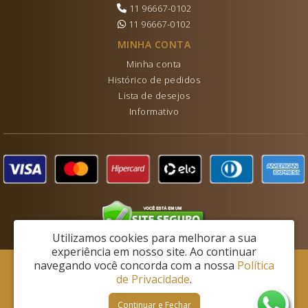
11 96667-0102
11 96667-0102
MINHA CONTA
Minha conta
Histórico de pedidos
Lista de desejos
Informativo
Utilizamos cookies para melhorar a sua
experiência em nosso site.
Ao continuar
navegando você concorda com a nossa
Política
Lechantie Ltda - CNPJ: 28.453.807/0001-07
de Privacidade
.
Rua Tebas, 171 - Jardim Brasil - São Paulo/SP - CEP: 04634-030
Continuar e Fechar
Lechantie © 2026