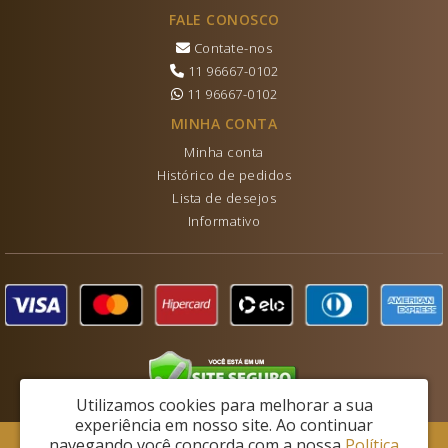
FALE CONOSCO
Contate-nos
11 96667-0102
11 96667-0102
MINHA CONTA
Minha conta
Histórico de pedidos
Lista de desejos
Informativo
Utilizamos cookies para melhorar a sua
experiência em nosso site.
Ao continuar
navegando você concorda com a nossa
Política
Lechantie Ltda - CNPJ: 28.453.807/0001-07