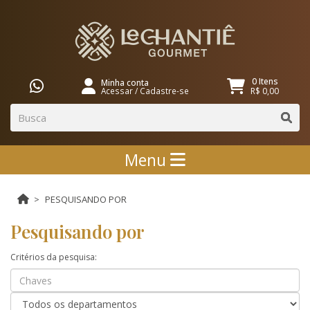
0 Itens
Minha conta
Acessar
/
Cadastre-se
R$ 0,00
Menu
PESQUISANDO POR
Pesquisando por
Critérios da pesquisa: