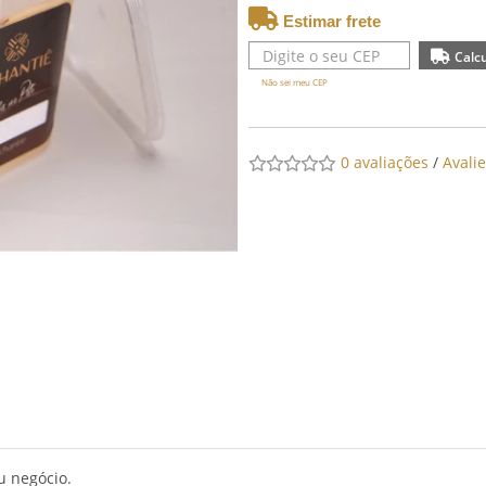
Estimar frete
Não sei meu CEP
0 avaliações
/
Avali
u negócio.