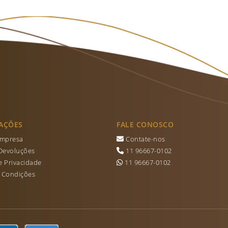
AÇÕES
FALE CONOSCO
Empresa
Contate-nos
 Devoluções
11 96667-0102
de Privacidade
11 96667-0102
 Condições