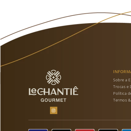
INFORM
Sobre a 
Trocas e
Política 
Termos &