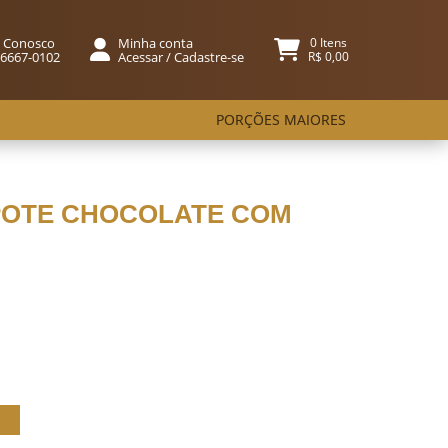
e Conosco
Minha conta
0 Itens
96667-0102
Acessar
/
Cadastre-se
R$ 0,00
PORÇÕES MAIORES
 POTE CHOCOLATE COM