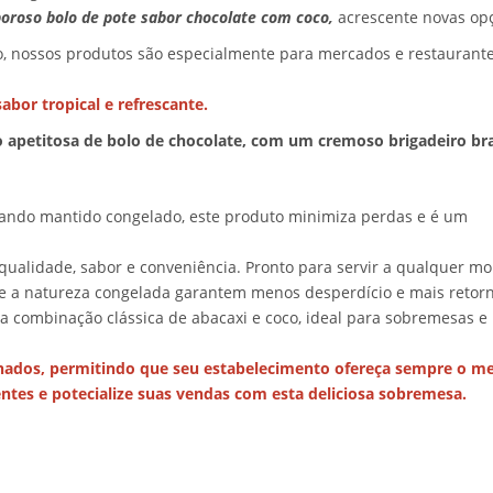
boroso
bolo de pote sabor chocolate com coco,
acrescente novas op
io, nossos produtos são especialmente para mercados e restaura
bor tropical e refrescante.
petitosa de bolo de chocolate, com um cremoso brigadeiro bran
ando mantido congelado, este produto minimiza perdas e é um
qualidade, sabor e conveniência. Pronto para servir a qualquer m
 e a natureza congelada garantem menos desperdício e mais retorn
 a combinação clássica de abacaxi e coco, ideal para sobremesas e
nados, permitindo que seu estabelecimento ofereça sempre o m
ntes e potecialize suas vendas com esta deliciosa sobremesa.