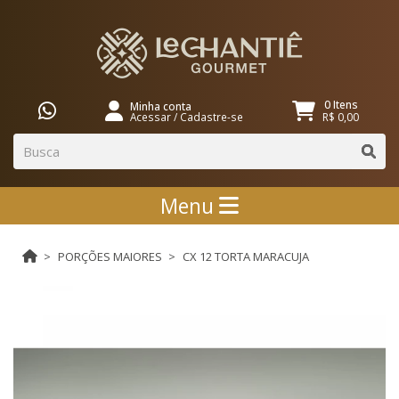
0 Itens
Minha conta
Acessar
/
Cadastre-se
R$ 0,00
Menu
PORÇÕES MAIORES
CX 12 TORTA MARACUJA