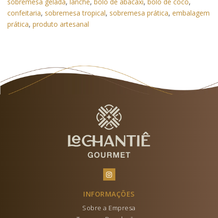
sobremesa gelada
,
lanche
,
bolo de abacaxi
,
bolo de coco
,
confeitaria
,
sobremesa tropical
,
sobremesa prática
,
embalagem
prática
,
produto artesanal
INFORMAÇÕES
Sobre a Empresa