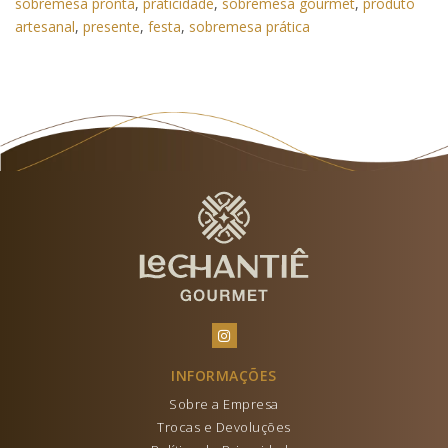
sobremesa pronta
,
praticidade
,
sobremesa gourmet
,
produto
artesanal
,
presente
,
festa
,
sobremesa prática
INFORMAÇÕES
Sobre a Empresa
Trocas e Devoluções