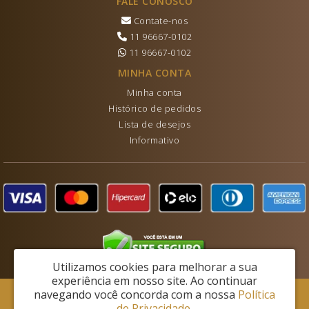
FALE CONOSCO
Contate-nos
11 96667-0102
11 96667-0102
MINHA CONTA
Minha conta
Histórico de pedidos
Lista de desejos
Informativo
Utilizamos cookies para melhorar a sua
experiência em nosso site.
Ao continuar
navegando você concorda com a nossa
Política
Lechantie Ltda - CNPJ: 28.453.807/0001-07
de Privacidade
.