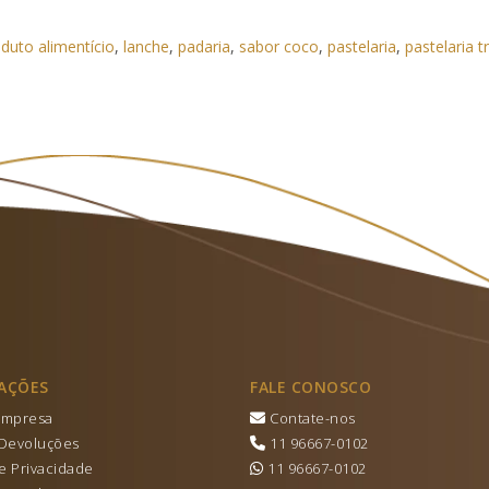
duto alimentício
,
lanche
,
padaria
,
sabor coco
,
pastelaria
,
pastelaria t
AÇÕES
FALE CONOSCO
Empresa
Contate-nos
 Devoluções
11 96667-0102
de Privacidade
11 96667-0102