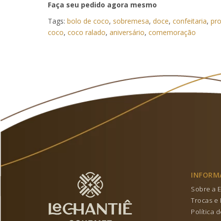
Faça seu pedido agora mesmo
Tags:
bolo de coco
,
sobremesa
,
doce
,
confeitaria
,
pro
coco
,
coco ralado
,
aniversário
,
comemoração
INFORM
Sobre a 
Trocas e
Política 