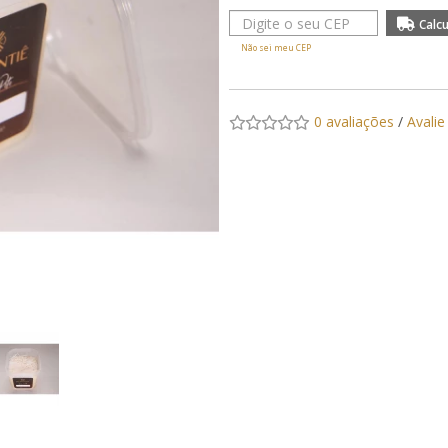
Não sei meu CEP
0 avaliações
/
Avalie