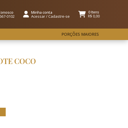
 Conosco
Minha conta
0 Itens
667-0102
Acessar
/
Cadastre-se
R$ 0,00
PORÇÕES MAIORES
POTE COCO