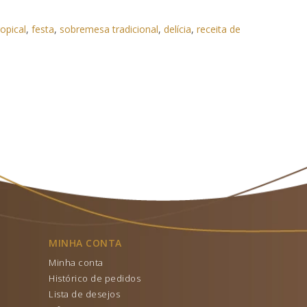
ropical
,
festa
,
sobremesa tradicional
,
delícia
,
receita de
MINHA CONTA
Minha conta
Histórico de pedidos
Lista de desejos